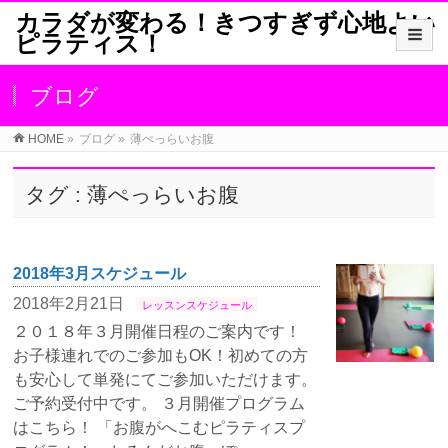
カラダが変わる！きつすぎず心地よい
ピラティス！
ブログ
HOME
»
ブログ
»
薄ぺっらいお腹
タグ : 薄ぺっらいお腹
2018年3月スケジュール
2018年2月21日
レッスンスケジュール
２０１８年３月開催日程のご案内です！
お子様連れでのご参加もOK！初めての方
も安心して単発にてご参加いただけます。
ご予約受付中です。 ３月開催プログラム
はこちら！ 「お腹がへこむピラティスプ