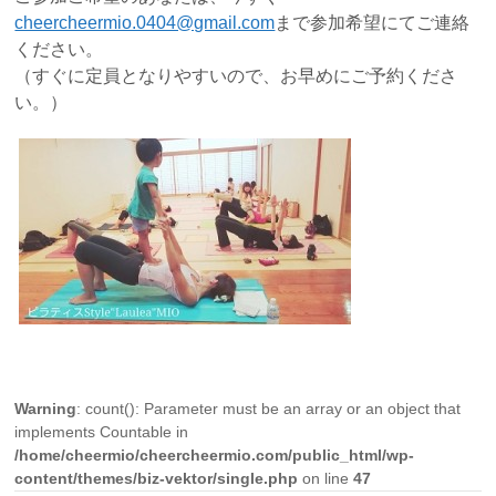
cheercheermio.0404@gmail.com
まで参加希望にてご連絡
ください。
（すぐに定員となりやすいので、お早めにご予約くださ
い。）
Warning
: count(): Parameter must be an array or an object that
implements Countable in
/home/cheermio/cheercheermio.com/public_html/wp-
content/themes/biz-vektor/single.php
on line
47