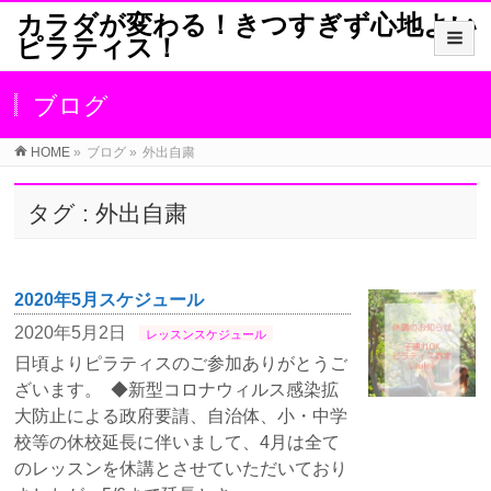
カラダが変わる！きつすぎず心地よい
ピラティス！
ブログ
HOME
»
ブログ
»
外出自粛
タグ : 外出自粛
2020年5月スケジュール
2020年5月2日
レッスンスケジュール
日頃よりピラティスのご参加ありがとうご
ざいます。 ◆新型コロナウィルス感染拡
大防止による政府要請、自治体、小・中学
校等の休校延長に伴いまして、4月は全て
のレッスンを休講とさせていただいており