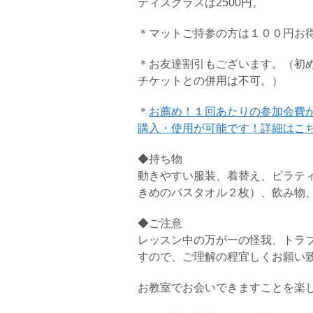
ティスクラスは2500円。
＊マットご持参の方は１００円お
＊お友達割引もございます。（初
チケットとの併用は不可。）
＊
お薦め！１回あたりの参加会費
購入・使用が可能です！詳細はこ
◆持ち物
動きやすい服装、着替え、ピラテ
きめのバスタオル２枚）、飲み物
◆ご注意
レッスン中の万が一の怪我、トラ
すので、ご理解の程宜しくお願い
お教室でお会いできますことを楽