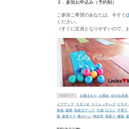
３．参加お申込み（予約制）
ご参加ご希望のあなたは、今すぐ
c
ください。
（すぐに定員となりやすいので、
投稿タグ
お腹まわり
,
お薦め
,
ゆがみ改善
イプアップ
,
スタジオ
,
ストレッチ―ズ
,
ピラテ
体操
,
健康
,
免疫力アップ
,
六浦
,
口コミ
,
子育て
後
,
産後ママ
,
痩せたい
,
神武寺
,
肩凝り
,
腰痛
,