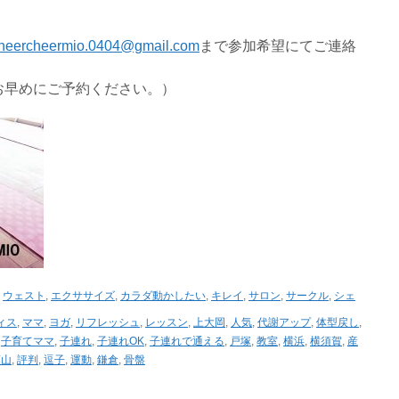
heercheermio.0404@gmail.com
まで参加希望にてご連絡
お早めにご予約ください。）
,
ウェスト
,
エクササイズ
,
カラダ動かしたい
,
キレイ
,
サロン
,
サークル
,
シェ
ィス
,
ママ
,
ヨガ
,
リフレッシュ
,
レッスン
,
上大岡
,
人気
,
代謝アップ
,
体型戻し
,
,
子育てママ
,
子連れ
,
子連れOK
,
子連れで通える
,
戸塚
,
教室
,
横浜
,
横須賀
,
産
葉山
,
評判
,
逗子
,
運動
,
鎌倉
,
骨盤