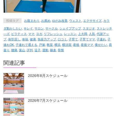
投稿タグ
お腹まわり
,
お薦め
,
ゆがみ改善
,
ウェスト
,
エクササイズ
,
カラ
ダ動かしたい
,
キレイ
,
サロン
,
サークル
,
シェイプアップ
,
スタジオ
,
ストレッチ
―ズ
,
ピラティス
,
ママ
,
ヨガ
,
リフレッシュ
,
レッスン
,
上大岡
,
人気
,
代謝アッ
プ
,
体型戻し
,
体操
,
健康
,
免疫力アップ
,
口コミ
,
子育て
,
子育てママ
,
子連れ
,
子
連れOK
,
子連れで通える
,
戸塚
,
教室
,
横浜
,
横須賀
,
産後
,
産後ママ
,
痩せたい
,
肩
凝り
,
腰痛
,
葉山
,
評判
,
逗子
,
運動
,
鎌倉
,
骨盤
関連記事
2026年8月スケジュール
2026年7月スケジュール