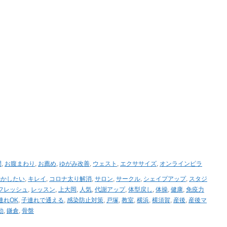
間
,
お腹まわり
,
お薦め
,
ゆがみ改善
,
ウェスト
,
エクササイズ
,
オンラインピラ
動かしたい
,
キレイ
,
コロナ太り解消
,
サロン
,
サークル
,
シェイプアップ
,
スタジ
フレッシュ
,
レッスン
,
上大岡
,
人気
,
代謝アップ
,
体型戻し
,
体操
,
健康
,
免疫力
連れOK
,
子連れで通える
,
感染防止対策
,
戸塚
,
教室
,
横浜
,
横須賀
,
産後
,
産後マ
動
,
鎌倉
,
骨盤