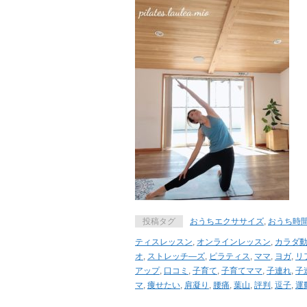
投稿タグ
おうちエクササイズ
,
おうち時
ティスレッスン
,
オンラインレッスン
,
カラダ
オ
,
ストレッチ―ズ
,
ピラティス
,
ママ
,
ヨガ
,
リ
アップ
,
口コミ
,
子育て
,
子育てママ
,
子連れ
,
子
マ
,
痩せたい
,
肩凝り
,
腰痛
,
葉山
,
評判
,
逗子
,
運