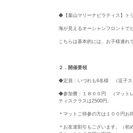
◆【葉山マリーナピラティス】ト
海が見えるオーシャンフロントで
こちらは基本的には、お子様連れ
２．開催要領
◆定員：いづれも6名様 （逗子ス
◆参加費：１８００円 （マット
ティスクラスは2500円。
＊マットご持参の方は１００円お
＊お友達割引もございます。（初