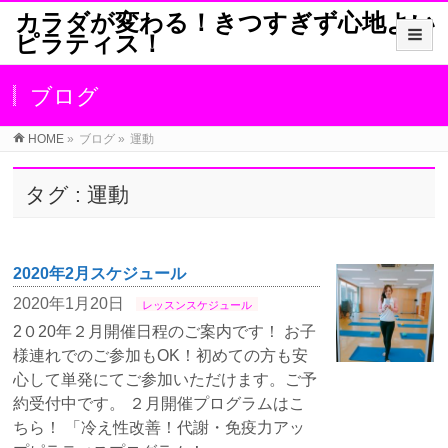
カラダが変わる！きつすぎず心地よい
ピラティス！
ブログ
HOME
»
ブログ
»
運動
タグ : 運動
2020年2月スケジュール
2020年1月20日
レッスンスケジュール
2０20年２月開催日程のご案内です！ お子
様連れでのご参加もOK！初めての方も安
心して単発にてご参加いただけます。ご予
約受付中です。 ２月開催プログラムはこ
ちら！ 「冷え性改善！代謝・免疫力アッ